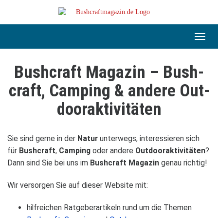
Skip
to
main
content
Toggl
navig
Bush­craft Maga­zin – Bush­
craft, Cam­ping & andere Out­
door­ak­ti­vi­tä­ten
Sie sind gerne in der
Natur
unter­wegs, inter­es­sie­ren sich
für
Bush­craft
,
Cam­ping
oder andere
Out­door­ak­ti­vi­tä­ten
?
Dann sind Sie bei uns im
Bush­craft Maga­zin
genau rich­tig!
Wir ver­sor­gen Sie auf die­ser Web­site mit:
hilf­rei­chen Rat­ge­ber­ar­ti­keln rund um die The­men