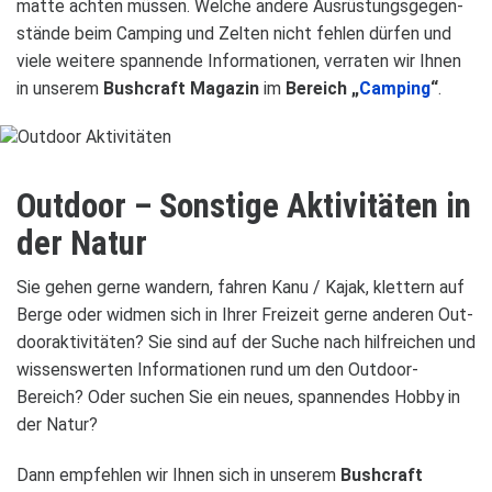
matte ach­ten müs­sen. Wel­che andere Aus­rüs­tungs­ge­gen­
stände beim Cam­ping und Zel­ten nicht feh­len dür­fen und
viele wei­tere span­nende Infor­ma­tio­nen, ver­ra­ten wir Ihnen
in unse­rem
Bush­craft Maga­zin
im
Bereich „
Cam­ping
“
.
Out­door – Sons­tige Akti­vi­tä­ten in
der Natur
Sie gehen gerne wan­dern, fah­ren Kanu / Kajak, klet­tern auf
Berge oder wid­men sich in Ihrer Frei­zeit gerne ande­ren Out­
door­ak­ti­vi­tä­ten? Sie sind auf der Suche nach hilf­rei­chen und
wis­sens­wer­ten Infor­ma­tio­nen rund um den Out­door-
Bereich? Oder suchen Sie ein neues, span­nen­des Hobby in
der Natur?
Dann emp­feh­len wir Ihnen sich in unse­rem
Bush­craft