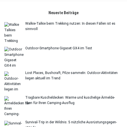
Neu­este Bei­träge
Wal­kie-Tal­kie beim Trek­king nut­zen: In die­sen Fäl­len ist es
sinn­voll
Out­door-Smart­phone Giga­set GX4 im Test
Lost Places, Bush­craft, Pilze sam­meln: Out­door-Akti­vi­tä­ten
lie­gen aktu­ell im Trend
Trag­bare Kuschel­de­cken: Warme und kusche­lige Ärmel­de­
cken für Ihren Cam­ping-Aus­flug
Sur­vi­val-Trip in der Wild­nis: 5 nütz­li­che Aus­rüs­tungs­ge­gen­