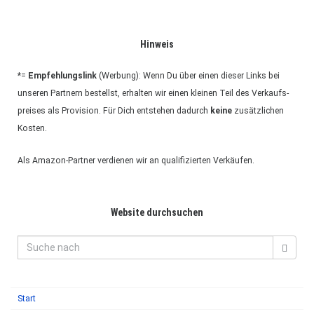
Hin­weis
*=
Emp­feh­lungs­link
(Wer­bung): Wenn Du über einen die­ser Links bei
unse­ren Part­nern bestellst, erhal­ten wir einen klei­nen Teil des Ver­kaufs­
prei­ses als Pro­vi­sion. Für Dich ent­ste­hen dadurch
keine
zusätz­li­chen
Kos­ten.
Als Ama­zon-Part­ner ver­die­nen wir an qua­li­fi­zier­ten Ver­käu­fen.
Web­site durch­su­chen
Start