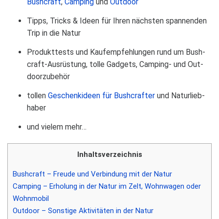
Bush­craft
,
Cam­ping
und
Out­door
Tipps, Tricks & Ideen für Ihren nächs­ten span­nen­den
Trip in die Natur
Pro­dukt­tests und Kauf­emp­feh­lun­gen rund um Bush­
craft-Aus­rüs­tung, tolle Gad­gets, Cam­ping- und Out­
door­zu­be­hör
tol­len
Geschenk­ideen für Bush­craf­ter
und Natur­lieb­
ha­ber
und vie­lem mehr…
Inhalts­ver­zeich­nis
Bush­craft – Freude und Ver­bin­dung mit der Natur
Cam­ping – Erho­lung in der Natur im Zelt, Wohn­wa­gen oder
Wohn­mo­bil
Out­door – Sons­tige Akti­vi­tä­ten in der Natur