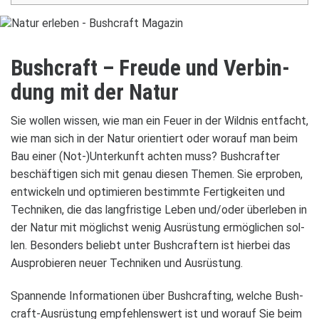
Bush­craft – Freude und Ver­bin­
dung mit der Natur
Sie wol­len wis­sen, wie man ein Feuer in der Wild­nis ent­facht,
wie man sich in der Natur ori­en­tiert oder wor­auf man beim
Bau einer (Not-)Unterkunft ach­ten muss? Bush­craf­ter
beschäf­ti­gen sich mit genau die­sen The­men. Sie erpro­ben,
ent­wi­ckeln und opti­mie­ren bestimmte Fer­tig­kei­ten und
Tech­ni­ken, die das lang­fris­tige Leben und/oder über­le­ben in
der Natur mit mög­lichst wenig Aus­rüs­tung ermög­li­chen sol­
len. Beson­ders beliebt unter Bush­craf­tern ist hier­bei das
Aus­pro­bie­ren neuer Tech­ni­ken und Aus­rüs­tung.
Span­nende Infor­ma­tio­nen über Bush­craf­ting, wel­che Bush­
craft-Aus­rüs­tung emp­feh­lens­wert ist und wor­auf Sie beim