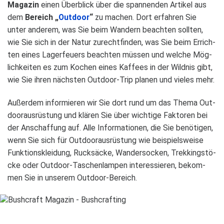
Maga­zin
einen Über­blick über die span­nen­den Arti­kel aus
dem
Bereich „
Out­door
“
zu machen. Dort erfah­ren Sie
unter ande­rem, was Sie beim Wan­dern beach­ten soll­ten,
wie Sie sich in der Natur zurecht­fin­den, was Sie beim Errich­
ten eines Lager­feu­ers beach­ten müs­sen und wel­che Mög­
lich­kei­ten es zum Kochen eines Kaf­fees in der Wild­nis gibt,
wie Sie ihren nächs­ten Out­door-Trip pla­nen und vie­les mehr.
Außer­dem infor­mie­ren wir Sie dort rund um das Thema Out­
door­aus­rüs­tung und klä­ren Sie über wich­tige Fak­to­ren bei
der Anschaf­fung auf. Alle Infor­ma­tio­nen, die Sie benö­ti­gen,
wenn Sie sich für Out­door­aus­rüs­tung wie bei­spiels­weise
Funk­ti­ons­klei­dung, Ruck­sä­cke, Wan­der­so­cken, Trek­king­stö­
cke oder Out­door-Taschen­lam­pen inter­es­sie­ren, bekom­
men Sie in unse­rem Out­door-Bereich.