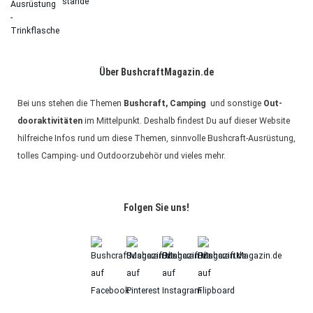
stände
Über BushcraftMagazin.de
Bei uns ste­hen die The­men
Bush­craft, Cam­ping
und sons­tige
Out­
door­ak­ti­vi­tä­ten
im Mit­tel­punkt. Des­halb fin­dest Du auf die­ser Web­site
hilf­rei­che Infos rund um diese The­men, sinn­volle Bush­craft-Aus­rüs­tung,
tol­les Cam­ping- und Out­door­zu­be­hör und vie­les mehr.
Fol­gen Sie uns!