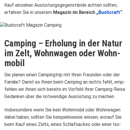
Kauf ein­zel­ner Aus­rüs­tungs­ge­gen­stände ach­ten soll­ten,
erfah­ren Sie in unse­rem
Maga­zin im Bereich „
Bush­craft
“
.
Cam­ping – Erho­lung in der Natur
im Zelt, Wohn­wa­gen oder Wohn­
mo­bil
Sie pla­nen einen Cam­ping­trip mit Ihren Freun­den oder der
Fami­lie? Damit es Ihnen beim Cam­ping an nichts fehlt, emp­
feh­len wir Ihnen sich bereits im Vor­feld Ihrer Cam­ping-Reise
Gedan­ken über die not­wen­dige Aus­rüs­tung zu machen.
Ins­be­son­dere wenn Sie kein Wohn­mo­bil oder Wohn­wa­gen
dabei haben, soll­ten Sie bei­spiels­weise wis­sen, wor­auf Sie
beim Kauf eines Zelts, eines Schlaf­sa­ckes oder einer Iso­