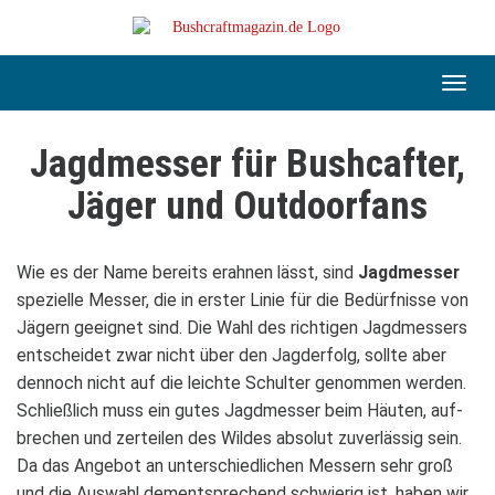
Skip
to
main
content
Toggl
navig
Jagd­mes­ser für Bush­caf­ter,
Jäger und Out­door­fans
Wie es der Name bereits erah­nen lässt, sind
Jagd­mes­ser
spe­zi­elle Mes­ser, die in ers­ter Linie für die Bedürf­nisse von
Jägern geeig­net sind. Die Wahl des rich­ti­gen Jagd­mes­sers
ent­schei­det zwar nicht über den Jagd­er­folg, sollte aber
den­noch nicht auf die leichte Schul­ter genom­men wer­den.
Schließ­lich muss ein gutes Jagd­mes­ser beim Häu­ten, auf­
bre­chen und zer­tei­len des Wil­des abso­lut zuver­läs­sig sein.
Da das Ange­bot an unter­schied­li­chen Mes­sern sehr groß
und die Aus­wahl dem­entspre­chend schwie­rig ist, haben wir