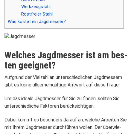
Werk­zeug­stahl
Rost­freier Stahl
Was kos­tet ein Jagd­mes­ser?
Wel­ches Jagd­mes­ser ist am bes­
ten geeig­net?
Auf­grund der Viel­zahl an unter­schied­li­chen Jagd­mes­sern
gibt es keine all­ge­mein­gül­tige Ant­wort auf diese Frage.
Um das ideale Jagd­mes­ser für Sie zu fin­den, soll­ten Sie
unter­schied­li­che Fak­to­ren berück­sich­ti­gen.
Dabei kommt es beson­ders dar­auf an, wel­che Arbei­ten Sie
mit Ihrem Jagd­mes­ser durch­füh­ren wol­len. Der über­wie­