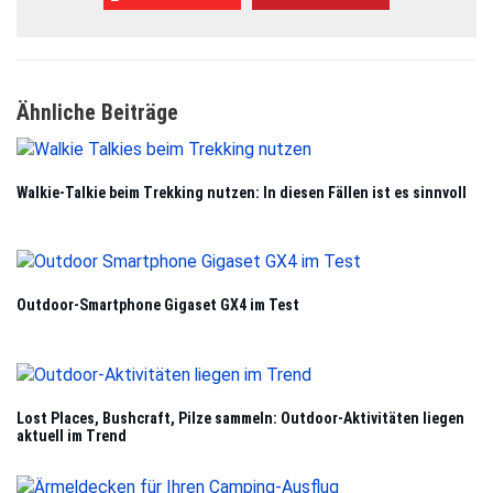
Ähnliche Beiträge
Wal­kie-Tal­kie beim Trek­king nut­zen: In die­sen Fäl­len ist es sinn­voll
Out­door-Smart­phone Giga­set GX4 im Test
Lost Places, Bush­craft, Pilze sam­meln: Out­door-Akti­vi­tä­ten lie­gen
aktu­ell im Trend