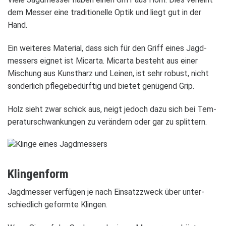
dem Mes­ser eine tra­di­tio­nelle Optik und liegt gut in der
Hand.
Ein wei­te­res Mate­rial, dass sich für den Griff eines Jagd­
mes­sers eig­net ist Micarta. Micarta besteht aus einer
Mischung aus Kunst­harz und Lei­nen, ist sehr robust, nicht
son­der­lich pfle­ge­be­dürf­tig und bie­tet genü­gend Grip.
Holz sieht zwar schick aus, neigt jedoch dazu sich bei Tem­
pe­ra­tur­schwan­kun­gen zu ver­än­dern oder gar zu split­tern.
Klin­gen­form
Jagd­mes­ser ver­fü­gen je nach Ein­satz­zweck über unter­
schied­lich geformte Klin­gen.