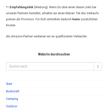
*=
Emp­feh­lungs­link
(Wer­bung): Wenn Du über einen die­ser Links bei
unse­ren Part­nern bestellst, erhal­ten wir einen klei­nen Teil des Ver­kaufs­
prei­ses als Pro­vi­sion. Für Dich ent­ste­hen dadurch
keine
zusätz­li­chen
Kos­ten.
Als Ama­zon-Part­ner ver­die­nen wir an qua­li­fi­zier­ten Ver­käu­fen.
Web­site durch­su­chen
Start
Bush­craft
Cam­ping
Out­door