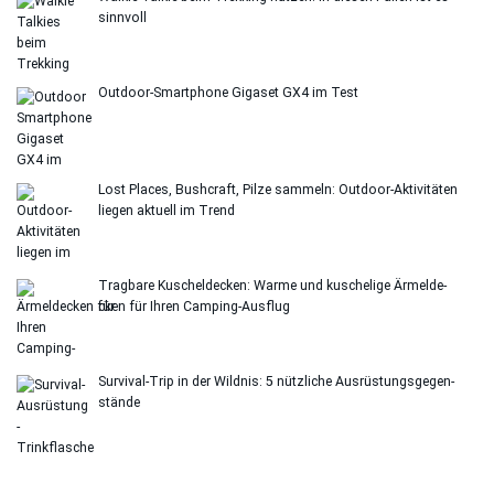
sinn­voll
Out­door-Smart­phone Giga­set GX4 im Test
Lost Places, Bush­craft, Pilze sam­meln: Out­door-Akti­vi­tä­ten
lie­gen aktu­ell im Trend
Trag­bare Kuschel­de­cken: Warme und kusche­lige Ärmel­de­
cken für Ihren Cam­ping-Aus­flug
Sur­vi­val-Trip in der Wild­nis: 5 nütz­li­che Aus­rüs­tungs­ge­gen­
stände