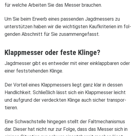
für wel­che Arbei­ten Sie das Mes­ser brau­chen.
Um Sie beim Erwerb eines pas­sen­den Jagd­mes­sers zu
unter­stüt­zen haben wir die wich­tigs­ten Kauf­kri­te­rien im fol­
gen­den Abschnitt für Sie zusam­men­ge­fasst.
Klapp­mes­ser oder feste Klinge?
Jagd­mes­ser gibt es ent­we­der mit einer ein­klapp­ba­ren oder
einer fest­ste­hen­den Klinge.
Der Vor­teil eines Klapp­mes­sers liegt ganz klar in des­sen
Hand­lich­keit. Schließ­lich lässt sich ein Klapp­mes­ser leicht
und auf­grund der ver­deck­ten Klinge auch sicher trans­por­
tie­ren.
Eine Schwach­stelle hin­ge­gen stellt der Falt­me­cha­nis­mus
dar. Die­ser hat nicht nur zur Folge, dass das Mes­ser sich in