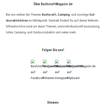
Über BushcraftMagazin.de
Bei uns ste­hen die The­men
Bush­craft, Cam­ping
und sons­tige
Out­
door­ak­ti­vi­tä­ten
im Mit­tel­punkt. Des­halb fin­dest Du auf die­ser Web­site
hilf­rei­che Infos rund um diese The­men, sinn­volle Bush­craft-Aus­rüs­tung,
tol­les Cam­ping- und Out­door­zu­be­hör und vie­les mehr.
Fol­gen Sie uns!
Hin­weis