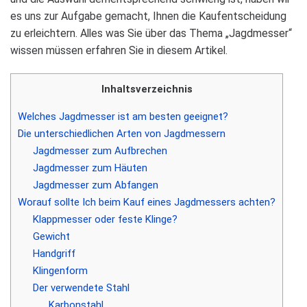
es uns zur Auf­gabe gemacht, Ihnen die Kauf­ent­schei­dung
zu erleich­tern. Alles was Sie über das Thema „Jagd­mes­ser“
wis­sen müs­sen erfah­ren Sie in die­sem Arti­kel.
Inhalts­ver­zeich­nis
Wel­ches Jagd­mes­ser ist am bes­ten geeig­net?
Die unter­schied­li­chen Arten von Jagd­mes­sern
Jagd­mes­ser zum Auf­bre­chen
Jagd­mes­ser zum Häu­ten
Jagd­mes­ser zum Abfan­gen
Wor­auf sollte Ich beim Kauf eines Jagd­mes­sers ach­ten?
Klapp­mes­ser oder feste Klinge?
Gewicht
Hand­griff
Klin­gen­form
Der ver­wen­dete Stahl
Kar­bon­stahl