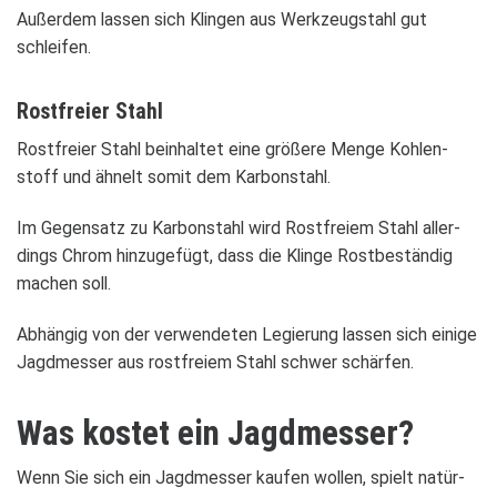
Außer­dem las­sen sich Klin­gen aus Werk­zeug­stahl gut
schlei­fen.
Rost­freier Stahl
Rost­freier Stahl beinhal­tet eine grö­ßere Menge Koh­len­
stoff und ähnelt somit dem Kar­bon­stahl.
Im Gegen­satz zu Kar­bon­stahl wird Rost­freiem Stahl aller­
dings Chrom hin­zu­ge­fügt, dass die Klinge Rost­be­stän­dig
machen soll.
Abhän­gig von der ver­wen­de­ten Legie­rung las­sen sich einige
Jagd­mes­ser aus rost­freiem Stahl schwer schär­fen.
Was kos­tet ein Jagd­mes­ser?
Wenn Sie sich ein Jagd­mes­ser kau­fen wol­len, spielt natür­