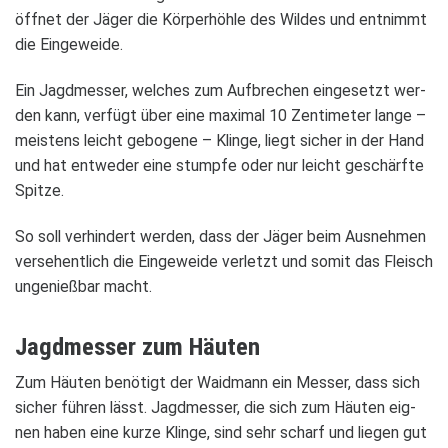
öff­net der Jäger die Kör­per­höhle des Wil­des und ent­nimmt
die Ein­ge­weide.
Ein Jagd­mes­ser, wel­ches zum Auf­bre­chen ein­ge­setzt wer­
den kann, ver­fügt über eine maxi­mal 10 Zen­ti­me­ter lange –
meis­tens leicht gebo­gene – Klinge, liegt sicher in der Hand
und hat ent­we­der eine stumpfe oder nur leicht geschärfte
Spitze.
So soll ver­hin­dert wer­den, dass der Jäger beim Aus­neh­men
ver­se­hent­lich die Ein­ge­weide ver­letzt und somit das Fleisch
unge­nieß­bar macht.
Jagd­mes­ser zum Häu­ten
Zum Häu­ten benö­tigt der Waid­mann ein Mes­ser, dass sich
sicher füh­ren lässt. Jagd­mes­ser, die sich zum Häu­ten eig­
nen haben eine kurze Klinge, sind sehr scharf und lie­gen gut