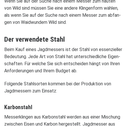
Wenn Sie auf der Suche nach einem Mes­ser zum häu­ten
von Wild sind müs­sen Sie eine andere Klin­gen­form wäh­len,
als wenn Sie auf der Suche nach einem Mes­ser zum abfan­
gen von Waid­wun­dem Wild sind.
Der ver­wen­dete Stahl
Beim Kauf eines Jagd­mes­sers ist der Stahl von essen­zi­el­ler
Bedeu­tung. Jede Art von Stahl hat unter­schied­li­che Eigen­
schaf­ten. Für wel­che Sie sich ent­schei­den hängt von Ihren
Anfor­de­run­gen und Ihrem Bud­get ab.
Fol­gende Stahl­sor­ten kom­men bei der Pro­duk­tion von
Jagd­mes­sern zum Ein­satz:
Kar­bon­stahl
Mes­ser­klin­gen aus Kar­bon­stahl wer­den aus einer Mischung
zwi­schen Eisen und Kar­bon her­ge­stellt. Jagd­mes­ser aus