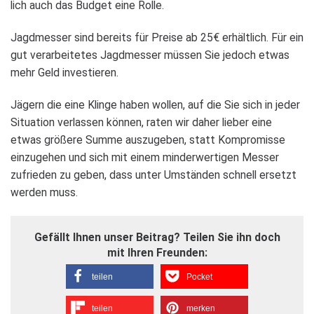
lich auch das Bud­get eine Rolle.
Jagd­mes­ser sind bereits für Preise ab 25€ erhält­lich. Für ein
gut ver­ar­bei­te­tes Jagd­mes­ser müs­sen Sie jedoch etwas
mehr Geld inves­tie­ren.
Jägern die eine Klinge haben wol­len, auf die Sie sich in jeder
Situa­tion ver­las­sen kön­nen, raten wir daher lie­ber eine
etwas grö­ßere Summe aus­zu­ge­ben, statt Kom­pro­misse
ein­zu­ge­hen und sich mit einem min­der­wer­ti­gen Mes­ser
zufrie­den zu geben, dass unter Umstän­den schnell ersetzt
wer­den muss.
Gefällt Ihnen unser Bei­trag? Tei­len Sie ihn doch
mit Ihren Freun­den:
tei­len
Pocket
tei­len
mer­ken