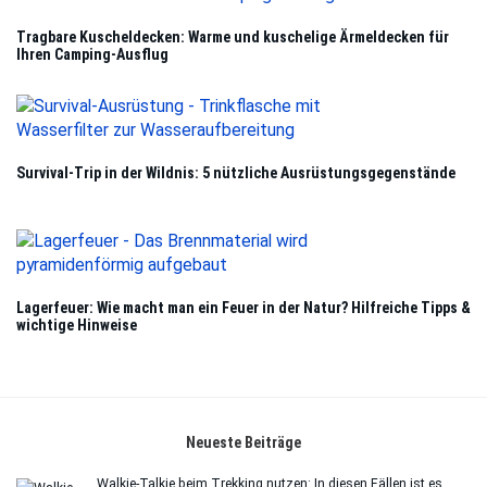
Trag­bare Kuschel­de­cken: Warme und kusche­lige Ärmel­de­cken für
Ihren Cam­ping-Aus­flug
Sur­vi­val-Trip in der Wild­nis: 5 nütz­li­che Aus­rüs­tungs­ge­gen­stände
Lager­feuer: Wie macht man ein Feuer in der Natur? Hilf­rei­che Tipps &
wich­tige Hin­weise
Neu­este Bei­träge
Wal­kie-Tal­kie beim Trek­king nut­zen: In die­sen Fäl­len ist es