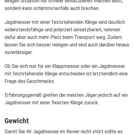
eini­gen Situa­tion nur schwer ein­satz­be­reit machen lässt,
son­dern kann schlimms­ten­falls auch bre­chen.
Jagd­mes­ser mit einer fest­ste­hen­den Klinge sind deut­lich
wider­stands­fä­hige und jeder­zeit ein­satz­be­reit, neh­men
dafür aber auch mehr Platz beim Trans­port weg. Zudem
las­sen Sie sich bes­ser rei­ni­gen und sind auch dar­über hin­aus
zuver­läs­si­ger.
Ob Sie sich nun für ein Klapp­mes­ser oder ein Jagd­mes­ser
mit fest­ste­hen­der Klinge ent­schei­den ist letzt­end­lich eine
Frage des Geschmacks.
Erfah­rungs­ge­mäß grei­fen die meis­ten Jäger jedoch auf ein
Jagd­mes­ser mit einer fixier­ten Klinge zurück.
Gewicht
Damit Sie Ihr Jagd­mes­ser im Revier nicht stört sollte es