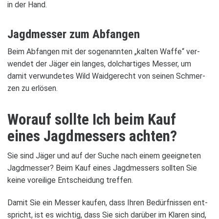
in der Hand.
Jagd­mes­ser zum Abfan­gen
Beim Abfan­gen mit der soge­nann­ten „kal­ten Waffe“ ver­
wen­det der Jäger ein lan­ges, dolch­ar­ti­ges Mes­ser, um
damit ver­wun­de­tes Wild Waid­ge­recht von sei­nen Schmer­
zen zu erlö­sen.
Wor­auf sollte Ich beim Kauf
eines Jagd­mes­sers ach­ten?
Sie sind Jäger und auf der Suche nach einem geeig­ne­ten
Jagd­mes­ser? Beim Kauf eines Jagd­mes­sers soll­ten Sie
keine vor­ei­lige Ent­schei­dung tref­fen.
Damit Sie ein Mes­ser kau­fen, dass Ihren Bedürf­nis­sen ent­
spricht, ist es wich­tig, dass Sie sich dar­über im Kla­ren sind,