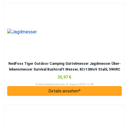
Ned­Foss Tiger Out­door Cam­ping Gür­tel­mes­ser Jagd­mes­ser Über­
le­bens­mes­ser Sur­vi­val Bush­craft Mes­ser, 8Cr13MoV Stahl, 59HRC
35,97 €
Zuletzt aktua­li­siert am: 6. August 2026 12:28
Details anse­hen*