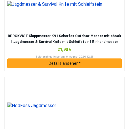
BERGKVIST Klapp­mes­ser K9 I Schar­fes Out­door Mes­ser mit ebook
I Jagd­mes­ser & Sur­vi­val Knife mit Schleif­stein I Ein­hand­mes­ser
Taschen­mes­ser mit Edel­stahl­klinge I Män­ner
21,90 €
Zuletzt aktua­li­siert am: 6. August 2026 12:28
Details anse­hen*