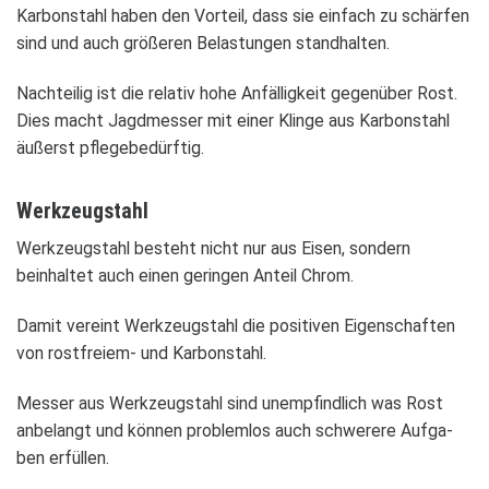
Kar­bon­stahl haben den Vor­teil, dass sie ein­fach zu schär­fen
sind und auch grö­ße­ren Belas­tun­gen stand­hal­ten.
Nach­tei­lig ist die rela­tiv hohe Anfäl­lig­keit gegen­über Rost.
Dies macht Jagd­mes­ser mit einer Klinge aus Kar­bon­stahl
äußerst pfle­ge­be­dürf­tig.
Werk­zeug­stahl
Werk­zeug­stahl besteht nicht nur aus Eisen, son­dern
beinhal­tet auch einen gerin­gen Anteil Chrom.
Damit ver­eint Werk­zeug­stahl die posi­ti­ven Eigen­schaf­ten
von rost­freiem- und Kar­bon­stahl.
Mes­ser aus Werk­zeug­stahl sind unemp­find­lich was Rost
anbe­langt und kön­nen pro­blem­los auch schwe­rere Auf­ga­
ben erfül­len.