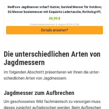
Ned­Foss Jagd­mes­ser scharf Hun­ter, Sur­vi­val Mes­ser für Out­door,
D2 Mes­ser bowie­mes­ser mit Exqui­site Leder­ta­sche, Rot­holz­griff,
59-60HRC, Extra scharf (Braun)
49,99 €
Zuletzt aktua­li­siert am: 6. August 2026 12:28
Details anse­hen*
Die unter­schied­li­chen Arten von
Jagd­mes­sern
Im fol­gen­den Abschnitt prä­sen­tie­ren wir Ihnen die unter­
schied­li­chen Arten von Jagd­mes­sern.
Jagd­mes­ser zum Auf­bre­chen
Um geschos­se­nes Wild fach­män­nisch zu ver­sor­gen muss
die­ses zunächst auf­ge­bro­chen wer­den. Beim Auf­bre­chen