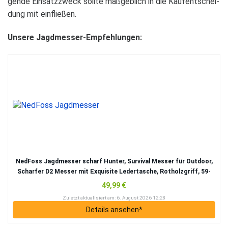
gende Ein­satz­zweck sollte maß­geb­lich in die Kauf­ent­schei­
dung mit ein­flie­ßen.
Unsere Jagd­mes­ser-Emp­feh­lun­gen:
Ned­Foss Jagd­mes­ser scharf Hun­ter, Sur­vi­val Mes­ser für Out­door,
Schar­fer D2 Mes­ser mit Exqui­site Leder­ta­sche, Rot­holz­griff, 59-
60HRC, Extra scharf (Schwarz)
49,99 €
Zuletzt aktua­li­siert am: 6. August 2026 12:28
Details anse­hen*