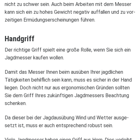
nicht zu schwer sein. Auch beim Arbei­ten mit dem Mes­ser
kann sich ein zu hohes Gewicht nega­tiv auf­fal­len und zu vor­
zei­ti­gen Ermü­dungs­er­schei­nun­gen füh­ren.
Hand­griff
Der rich­tige Griff spielt eine große Rolle, wenn Sie sich ein
Jagd­mes­ser kau­fen wol­len.
Damit das Mes­ser Ihnen beim aus­üben Ihrer jagd­li­chen
Tätig­kei­ten behilf­lich sein kann, muss es sicher in der Hand
lie­gen. Doch nicht nur aus ergo­no­mi­schen Grün­den soll­ten
Sie dem Griff Ihres zukünf­ti­gen Jagd­mes­sers Beach­tung
schen­ken.
Da die­ser bei der Jagd­aus­übung Wind und Wet­ter aus­ge­
setzt ist, muss er auch ent­spre­chend robust sein.
Viele Jagd­mes­ser haben einen Griff aus Horn. Dies ver­leiht