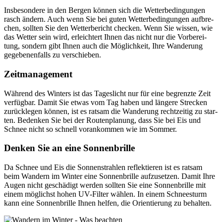
Ins­be­son­dere in den Ber­gen kön­nen sich die Wet­ter­be­din­gun­gen
rasch ändern. Auch wenn Sie bei guten Wet­ter­be­din­gun­gen auf­bre­
chen, soll­ten Sie den Wet­ter­be­richt che­cken. Wenn Sie wis­sen, wie
das Wet­ter sein wird, erleich­tert Ihnen das nicht nur die Vor­be­rei­
tung, son­dern gibt Ihnen auch die Mög­lich­keit, Ihre Wan­de­rung
gege­be­nen­falls zu ver­schie­ben.
Zeit­ma­nage­ment
Wäh­rend des Win­ters ist das Tages­licht nur für eine begrenzte Zeit
ver­füg­bar. Damit Sie etwas vom Tag haben und län­gere Stre­cken
zurück­le­gen kön­nen, ist es rat­sam die Wan­de­rung recht­zei­tig zu star­
ten. Beden­ken Sie bei der Rou­ten­pla­nung, dass Sie bei Eis und
Schnee nicht so schnell vor­an­kom­men wie im Som­mer.
Den­ken Sie an eine Son­nen­brille
Da Schnee und Eis die Son­nen­strah­len reflek­tie­ren ist es rat­sam
beim Wan­dern im Win­ter eine Son­nen­brille auf­zu­set­zen. Damit Ihre
Augen nicht geschä­digt wer­den soll­ten Sie eine Son­nen­brille mit
einem mög­lichst hohen UV-Fil­ter wäh­len. In einem Schnee­sturm
kann eine Son­nen­brille Ihnen hel­fen, die Ori­en­tie­rung zu behal­ten.