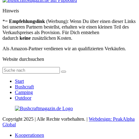
Hin­weis
*=
Emp­feh­lungs­link
(Wer­bung): Wenn Du über einen die­ser Links
bei unse­ren Part­nern bestellst, erhal­ten wir einen klei­nen Teil des
Ver­kaufs­prei­ses als Pro­vi­sion. Für Dich ent­ste­hen
dadurch
keine
zusätz­li­chen Kos­ten.
Als Ama­zon-Part­ner ver­die­nen wir an qua­li­fi­zier­ten Ver­käu­fen.
Web­site durch­su­chen
Start
Bush­craft
Cam­ping
Out­door
Copyright 2025 | Alle Rechte vorbehalten. |
Webdesign: PeakAlpha
Global
Koope­ra­tio­nen