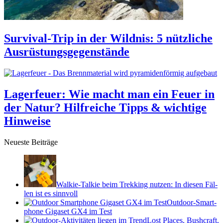
Sur­vi­val-Trip in der Wild­nis: 5 nütz­li­che
Aus­rüs­tungs­ge­gen­stände
Lager­feuer: Wie macht man ein Feuer in
der Natur? Hilf­rei­che Tipps & wich­tige
Hin­weise
Neu­este Bei­träge
Wal­kie-Tal­kie beim Trek­king nut­zen: In die­sen Fäl­
len ist es sinn­voll
Out­door-Smart­
phone Giga­set GX4 im Test
Lost Places, Bush­craft,