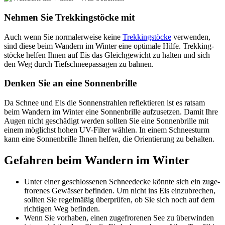
Neh­men Sie Trek­king­stö­cke mit
Auch wenn Sie nor­ma­ler­weise keine
Trek­king­stö­cke
ver­wen­den,
sind diese beim Wan­dern im Win­ter eine opti­male Hilfe. Trek­king­
stö­cke hel­fen Ihnen auf Eis das Gleich­ge­wicht zu hal­ten und sich
den Weg durch Tief­schnee­pas­sa­gen zu bah­nen.
Den­ken Sie an eine Son­nen­brille
Da Schnee und Eis die Son­nen­strah­len reflek­tie­ren ist es rat­sam
beim Wan­dern im Win­ter eine Son­nen­brille auf­zu­set­zen. Damit Ihre
Augen nicht geschä­digt wer­den soll­ten Sie eine Son­nen­brille mit
einem mög­lichst hohen UV-Fil­ter wäh­len. In einem Schnee­sturm
kann eine Son­nen­brille Ihnen hel­fen, die Ori­en­tie­rung zu behal­ten.
Gefah­ren beim Wan­dern im Win­ter
Unter einer geschlos­se­nen Schnee­de­cke könnte sich ein zuge­
fro­re­nes Gewäs­ser befin­den. Um nicht ins Eis ein­zu­bre­chen,
soll­ten Sie regel­mä­ßig über­prü­fen, ob Sie sich noch auf dem
rich­ti­gen Weg befin­den.
Wenn Sie vor­ha­ben, einen zuge­fro­re­nen See zu über­win­den