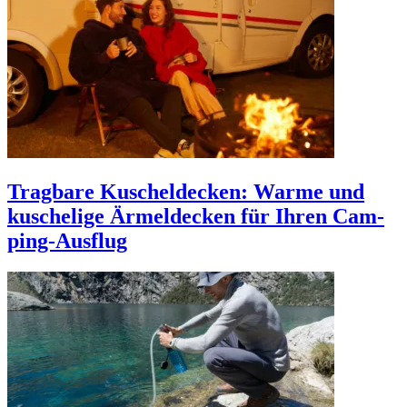
Trag­bare Kuschel­de­cken: Warme und
kusche­lige Ärmel­de­cken für Ihren Cam­
ping-Aus­flug