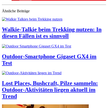
Ähnliche Beiträge
Wal­kie-Tal­kie beim Trek­king nut­zen: In
die­sen Fäl­len ist es sinn­voll
Out­door-Smart­phone Giga­set GX4 im
Test
Lost Places, Bush­craft, Pilze sam­meln:
Out­door-Akti­vi­tä­ten lie­gen aktu­ell im
Trend