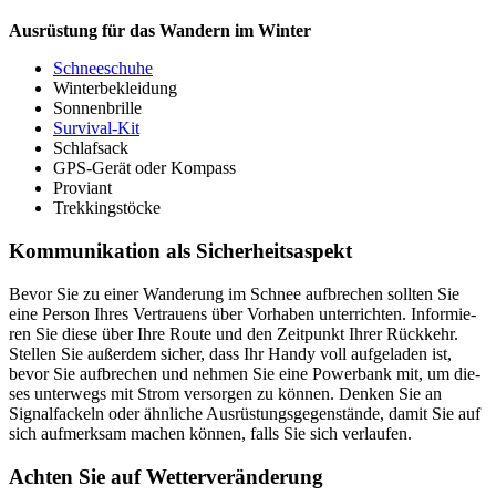
Aus­rüs­tung für das Wan­dern im Win­ter
Schnee­schuhe
Win­ter­be­klei­dung
Son­nen­brille
Sur­vi­val-Kit
Schlaf­sack
GPS-Gerät oder Kom­pass
Pro­vi­ant
Trek­king­stö­cke
Kom­mu­ni­ka­tion als Sicher­heits­aspekt
Bevor Sie zu einer Wan­de­rung im Schnee auf­bre­chen soll­ten Sie
eine Per­son Ihres Ver­trau­ens über Vor­ha­ben unter­rich­ten. Infor­mie­
ren Sie diese über Ihre Route und den Zeit­punkt Ihrer Rück­kehr.
Stel­len Sie außer­dem sicher, dass Ihr Handy voll auf­ge­la­den ist,
bevor Sie auf­bre­chen und neh­men Sie eine Power­bank mit, um die­
ses unter­wegs mit Strom ver­sor­gen zu kön­nen. Den­ken Sie an
Signal­fa­ckeln oder ähn­li­che Aus­rüs­tungs­ge­gen­stände, damit Sie auf
sich auf­merk­sam machen kön­nen, falls Sie sich ver­lau­fen.
Ach­ten Sie auf Wet­ter­ver­än­de­rung