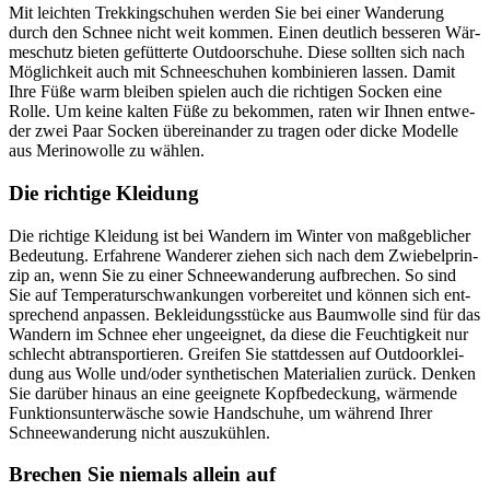
Mit leich­ten Trek­king­schu­hen wer­den Sie bei einer Wan­de­rung
durch den Schnee nicht weit kom­men. Einen deut­lich bes­se­ren Wär­
me­schutz bie­ten gefüt­terte Out­door­schuhe. Diese soll­ten sich nach
Mög­lich­keit auch mit Schnee­schu­hen kom­bi­nie­ren las­sen. Damit
Ihre Füße warm blei­ben spie­len auch die rich­ti­gen Socken eine
Rolle. Um keine kal­ten Füße zu bekom­men, raten wir Ihnen ent­we­
der zwei Paar Socken über­ein­an­der zu tra­gen oder dicke Modelle
aus Meri­no­wolle zu wäh­len.
Die rich­tige Klei­dung
Die rich­tige Klei­dung ist bei Wan­dern im Win­ter von maß­geb­li­cher
Bedeu­tung. Erfah­rene Wan­de­rer zie­hen sich nach dem Zwie­bel­prin­
zip an, wenn Sie zu einer Schnee­wan­de­rung auf­bre­chen. So sind
Sie auf Tem­pe­ra­tur­schwan­kun­gen vor­be­rei­tet und kön­nen sich ent­
spre­chend anpas­sen. Beklei­dungs­stü­cke aus Baum­wolle sind für das
Wan­dern im Schnee eher unge­eig­net, da diese die Feuch­tig­keit nur
schlecht abtrans­por­tie­ren. Grei­fen Sie statt­des­sen auf Out­door­klei­
dung aus Wolle und/oder syn­the­ti­schen Mate­ria­lien zurück. Den­ken
Sie dar­über hin­aus an eine geeig­nete Kopf­be­de­ckung, wär­mende
Funk­ti­ons­un­ter­wä­sche sowie Hand­schuhe, um wäh­rend Ihrer
Schnee­wan­de­rung nicht aus­zu­küh­len.
Bre­chen Sie nie­mals allein auf