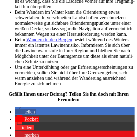
ist es wich­tig, dass Sie die Eis­de­cke vor­her auf ihre Trag­fä­hig­
keit hin über­prü­fen.
Beim Wan­dern im Win­ter kann die Ori­en­tie­rung etwas
schwer­fal­len. In ver­schnei­ten Land­schaf­ten ver­schmel­zen
nor­ma­ler­weise gut sicht­bare Ori­en­tie­rungs­punkte unter einer
wei­ßen Decke, so dass sogar die Navi­ga­tion auf ver­meint­lich
bekann­ten Wegen zu einer Her­aus­for­de­rung wer­den kann.
Beim
Wan­dern in den Ber­gen
besteht wäh­rend des Win­ters
immer ein laten­tes Lawi­nen­ri­siko. Infor­mie­ren Sie sich über
die Lawi­nen­warn­stufe in Ihrer Region und blei­ben Sie nach
Mög­lich­keit unter der Baum­grenze um diese als einen natür­li­
chen Schutz zu nut­zen.
Um eine Unter­küh­lung oder gar Erfrie­rungs­er­schei­nun­gen zu
ver­mei­den, soll­ten Sie nicht über Ihre Gren­zen gehen, sich
warm anzie­hen und wäh­rend der Wan­de­rung aus­rei­chend
Ener­gie zu sich neh­men.
Gefällt Ihnen unser Bei­trag? Tei­len Sie ihn doch mit Ihren
Freun­den:
tei­len
Pocket
tei­len
mer­ken