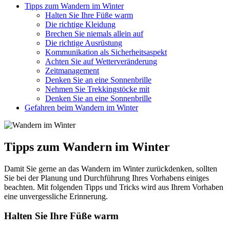
Tipps zum Wan­dern im Win­ter
Hal­ten Sie Ihre Füße warm
Die rich­tige Klei­dung
Bre­chen Sie nie­mals allein auf
Die rich­tige Aus­rüs­tung
Kom­mu­ni­ka­tion als Sicher­heits­aspekt
Ach­ten Sie auf Wet­ter­ver­än­de­rung
Zeit­ma­nage­ment
Den­ken Sie an eine Son­nen­brille
Neh­men Sie Trek­king­stö­cke mit
Den­ken Sie an eine Son­nen­brille
Gefah­ren beim Wan­dern im Win­ter
Tipps zum Wan­dern im Win­ter
Damit Sie gerne an das Wan­dern im Win­ter zurück­den­ken, soll­ten
Sie bei der Pla­nung und Durch­füh­rung Ihres Vor­ha­bens eini­ges
beach­ten. Mit fol­gen­den Tipps und Tricks wird aus Ihrem Vor­ha­ben
eine unver­gess­li­che Erin­ne­rung.
Hal­ten Sie Ihre Füße warm