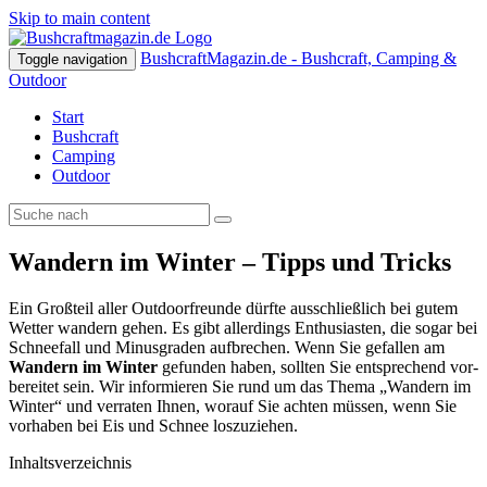
Skip to main content
BushcraftMagazin.de - Bushcraft, Camping &
Toggle navigation
Outdoor
Start
Bush­craft
Cam­ping
Out­door
Wan­dern im Win­ter – Tipps und Tricks
Ein Groß­teil aller Out­door­freunde dürfte aus­schließ­lich bei gutem
Wet­ter wan­dern gehen. Es gibt aller­dings Enthu­si­as­ten, die sogar bei
Schnee­fall und Minus­gra­den auf­bre­chen. Wenn Sie gefal­len am
Wan­dern im Win­ter
gefun­den haben, soll­ten Sie ent­spre­chend vor­
be­rei­tet sein. Wir infor­mie­ren Sie rund um das Thema „Wan­dern im
Win­ter“ und ver­ra­ten Ihnen, wor­auf Sie ach­ten müs­sen, wenn Sie
vor­ha­ben bei Eis und Schnee los­zu­zie­hen.
Inhalts­ver­zeich­nis