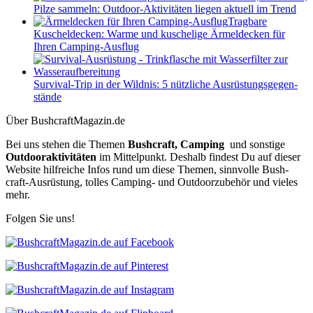
Pilze sam­meln: Out­door-Akti­vi­tä­ten lie­gen aktu­ell im Trend
Trag­bare
Kuschel­de­cken: Warme und kusche­lige Ärmel­de­cken für
Ihren Cam­ping-Aus­flug
Sur­vi­val-Trip in der Wild­nis: 5 nütz­li­che Aus­rüs­tungs­ge­gen­
stände
Über BushcraftMagazin.de
Bei uns ste­hen die The­men
Bush­craft, Cam­ping
und sons­tige
Out­door­ak­ti­vi­tä­ten
im Mit­tel­punkt. Des­halb fin­dest Du auf die­ser
Web­site hilf­rei­che Infos rund um diese The­men, sinn­volle Bush­
craft-Aus­rüs­tung, tol­les Cam­ping- und Out­door­zu­be­hör und vie­les
mehr.
Fol­gen Sie uns!