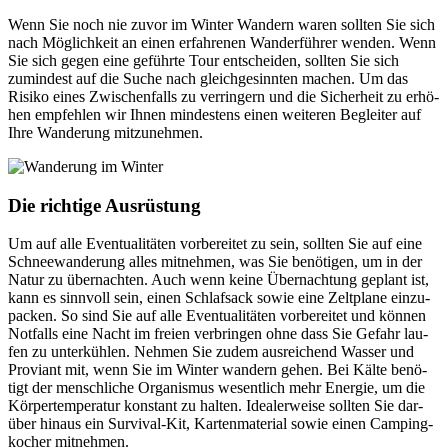
Wenn Sie noch nie zuvor im Win­ter Wan­dern waren soll­ten Sie sich
nach Mög­lich­keit an einen erfah­re­nen Wan­der­füh­rer wen­den. Wenn
Sie sich gegen eine geführte Tour ent­schei­den, soll­ten Sie sich
zumin­dest auf die Suche nach gleich­ge­sinn­ten machen. Um das
Risiko eines Zwi­schen­falls zu ver­rin­gern und die Sicher­heit zu erhö­
hen emp­feh­len wir Ihnen min­des­tens einen wei­te­ren Beglei­ter auf
Ihre Wan­de­rung mit­zu­neh­men.
Die rich­tige Aus­rüs­tung
Um auf alle Even­tua­li­tä­ten vor­be­rei­tet zu sein, soll­ten Sie auf eine
Schnee­wan­de­rung alles mit­neh­men, was Sie benö­ti­gen, um in der
Natur zu über­nach­ten. Auch wenn keine Über­nach­tung geplant ist,
kann es sinn­voll sein, einen Schlaf­sack sowie eine Zelt­plane ein­zu­
pa­cken. So sind Sie auf alle Even­tua­li­tä­ten vor­be­rei­tet und kön­nen
Not­falls eine Nacht im freien ver­brin­gen ohne dass Sie Gefahr lau­
fen zu unter­küh­len. Neh­men Sie zudem aus­rei­chend Was­ser und
Pro­vi­ant mit, wenn Sie im Win­ter wan­dern gehen. Bei Kälte benö­
tigt der mensch­li­che Orga­nis­mus wesent­lich mehr Ener­gie, um die
Kör­per­tem­pe­ra­tur kon­stant zu hal­ten. Idea­ler­weise soll­ten Sie dar­
über hin­aus ein Sur­vi­val-Kit, Kar­ten­ma­te­rial sowie einen Cam­ping­
ko­cher mit­neh­men.